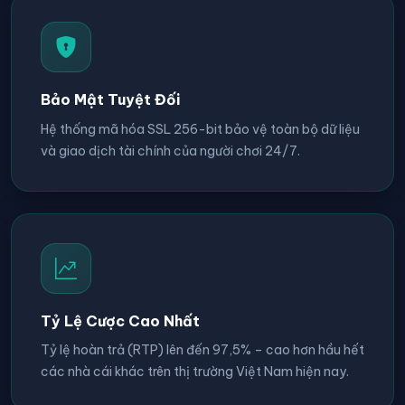
Bảo Mật Tuyệt Đối
Hệ thống mã hóa SSL 256-bit bảo vệ toàn bộ dữ liệu
và giao dịch tài chính của người chơi 24/7.
Tỷ Lệ Cược Cao Nhất
Tỷ lệ hoàn trả (RTP) lên đến 97,5% – cao hơn hầu hết
các nhà cái khác trên thị trường Việt Nam hiện nay.