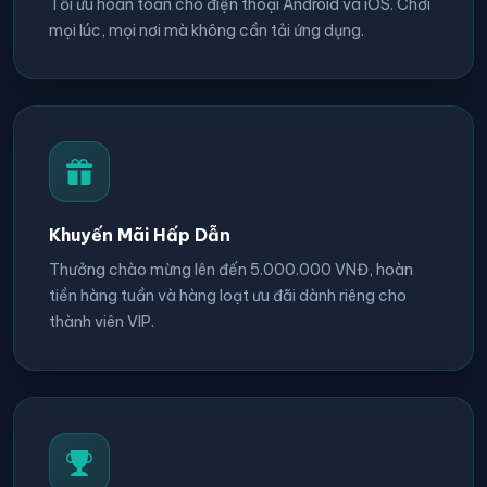
Tối ưu hoàn toàn cho điện thoại Android và iOS. Chơi
mọi lúc, mọi nơi mà không cần tải ứng dụng.
Khuyến Mãi Hấp Dẫn
Thưởng chào mừng lên đến 5.000.000 VNĐ, hoàn
tiền hàng tuần và hàng loạt ưu đãi dành riêng cho
thành viên VIP.