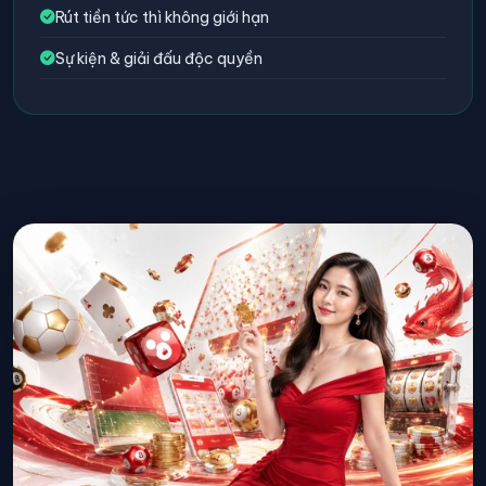
Rút tiền tức thì không giới hạn
Sự kiện & giải đấu độc quyền