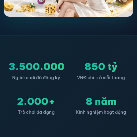
3.500.000+
850 tỷ
Người chơi đã đăng ký
VNĐ chi trả mỗi tháng
2.000+
8 năm
Trò chơi đa dạng
Kinh nghiệm hoạt động