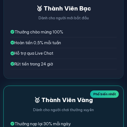
🥉 Thành Viên Bạc
Dành cho người mới bắt đầu
Thưởng chào mừng 100%
Hoàn tiền 0,5% mỗi tuần
Hỗ trợ qua Live Chat
Rút tiền trong 24 giờ
Phổ biến nhất
🥇 Thành Viên Vàng
Dành cho người chơi thường xuyên
Thưởng nạp lại 30% mỗi ngày