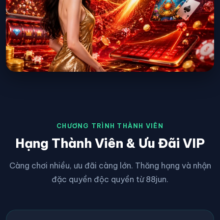
CHƯƠNG TRÌNH THÀNH VIÊN
Hạng Thành Viên & Ưu Đãi VIP
Càng chơi nhiều, ưu đãi càng lớn. Thăng hạng và nhận
đặc quyền độc quyền từ 88jun.