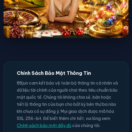
Chính Sách Bảo Mật Thông Tin
88jun cam kết bảo vệ toàn bộ thông tin cá nhân và
dữ liệu tài chính của người chơi theo tiêu chuẩn bảo
mật quốc tế. Chúng tôi không chia sẻ, bán hoặc
tiết lộ thông tin của bạn cho bất kỳ bên thứ ba nào
khi chưa có sự đồng ý. Mọi giao dịch được mã hóa
SSL 256-bit. Để biết thêm chi tiết, vui lòng xem
Chính sách bảo mật đầy đủ
của chúng tôi.