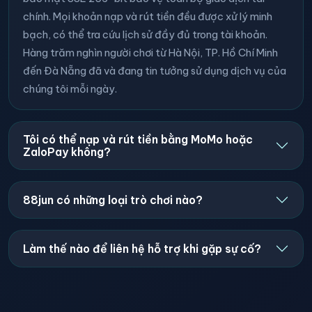
chính. Mọi khoản nạp và rút tiền đều được xử lý minh
bạch, có thể tra cứu lịch sử đầy đủ trong tài khoản.
Hàng trăm nghìn người chơi từ Hà Nội, TP. Hồ Chí Minh
đến Đà Nẵng đã và đang tin tưởng sử dụng dịch vụ của
chúng tôi mỗi ngày.
Tôi có thể nạp và rút tiền bằng MoMo hoặc
ZaloPay không?
88jun có những loại trò chơi nào?
Làm thế nào để liên hệ hỗ trợ khi gặp sự cố?